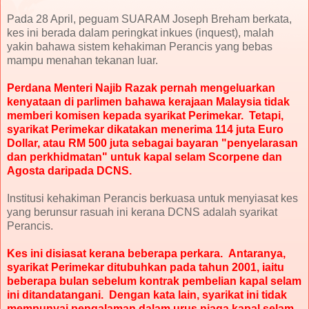
Pada 28 April, peguam SUARAM Joseph Breham berkata,
kes ini berada dalam peringkat inkues (inquest), malah
yakin bahawa sistem kehakiman Perancis yang bebas
mampu menahan tekanan luar.
Perdana Menteri Najib Razak pernah mengeluarkan
kenyataan di parlimen bahawa kerajaan Malaysia tidak
memberi komisen kepada syarikat Perimekar. Tetapi,
syarikat Perimekar dikatakan menerima 114 juta Euro
Dollar, atau RM 500 juta sebagai bayaran "penyelarasan
dan perkhidmatan" untuk kapal selam Scorpene dan
Agosta daripada DCNS.
Institusi kehakiman Perancis berkuasa untuk menyiasat kes
yang berunsur rasuah ini kerana DCNS adalah syarikat
Perancis.
Kes ini disiasat kerana beberapa perkara. Antaranya,
syarikat Perimekar ditubuhkan pada tahun 2001, iaitu
beberapa bulan sebelum kontrak pembelian kapal selam
ini ditandatangani. Dengan kata lain, syarikat ini tidak
mempunyai pengalaman dalam urus niaga kapal selam.