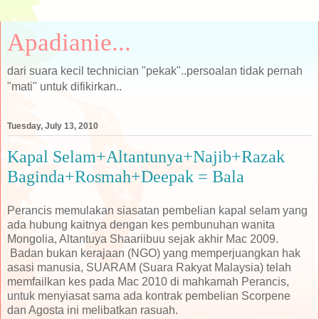
Apadianie...
dari suara kecil technician "pekak"..persoalan tidak pernah
"mati" untuk difikirkan..
Tuesday, July 13, 2010
Kapal Selam+Altantunya+Najib+Razak
Baginda+Rosmah+Deepak = Bala
Perancis memulakan siasatan pembelian kapal selam yang
ada hubung kaitnya dengan kes pembunuhan wanita
Mongolia, Altantuya Shaariibuu sejak akhir Mac 2009.
Badan bukan kerajaan (NGO) yang memperjuangkan hak
asasi manusia, SUARAM (Suara Rakyat Malaysia) telah
memfailkan kes pada Mac 2010 di mahkamah Perancis,
untuk menyiasat sama ada kontrak pembelian Scorpene
dan Agosta ini melibatkan rasuah.