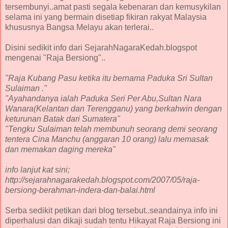
tersembunyi..amat pasti segala kebenaran dan kemusykilan
selama ini yang bermain disetiap fikiran rakyat Malaysia
khususnya Bangsa Melayu akan terlerai..
Disini sedikit info dari SejarahNagaraKedah.blogspot
mengenai "Raja Bersiong"..
"Raja Kubang Pasu ketika itu bernama Paduka Sri Sultan
Sulaiman ."
"Ayahandanya ialah Paduka Seri Per Abu,Sultan Nara
Wanara(Kelantan dan Terengganu) yang berkahwin dengan
keturunan Batak dari Sumatera"
"Tengku Sulaiman telah membunuh seorang demi seorang
tentera Cina Manchu (anggaran 10 orang) lalu memasak
dan memakan daging mereka"
info lanjut kat sini;
http://sejarahnagarakedah.blogspot.com/2007/05/raja-
bersiong-berahman-indera-dan-balai.html
Serba sedikit petikan dari blog tersebut..seandainya info ini
diperhalusi dan dikaji sudah tentu Hikayat Raja Bersiong ini